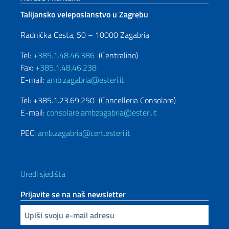
Talijansko veleposlanstvo u Zagrebu
Radnička Cesta, 50 – 10000 Zagabria
Tel:
+385.1.48.46.386
(Centralino)
Fax:
+385.1.48.46.238
E-mail:
amb.zagabria@esteri.it
Tel: +385.1.23.69.250 (Cancelleria Consolare)
E-mail:
consolare.ambzagabria@esteri.it
PEC:
amb.zagabria@cert.esteri.it
Uredi sjedišta
Prijavite se na naš newsletter
Inserisci la tua email