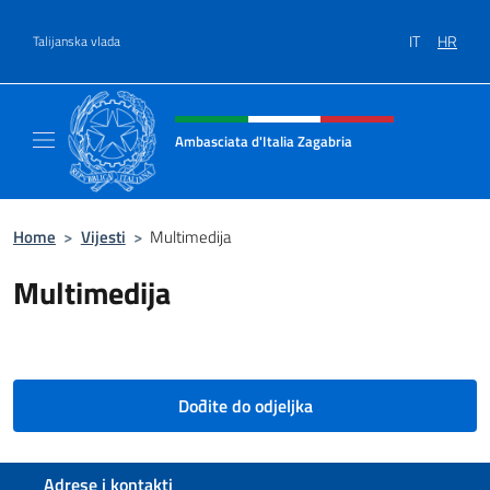
Preskoči na sadržaj
IT
HR
Talijanska vlada
Header, social and menu of site
Ambasciata d'Italia Zagabria
Il sito ufficiale dell' Ambasciata d'Italia a Za
Home
>
Vijesti
>
Multimedija
Multimedija
Dođite do odjeljka
Footer section
Adrese i kontakti