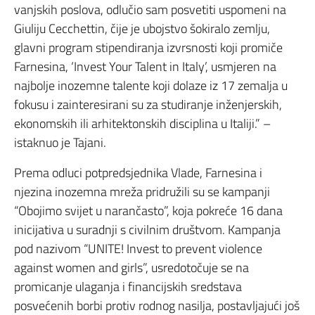
vanjskih poslova, odlučio sam posvetiti uspomeni na
Giuliju Cecchettin, čije je ubojstvo šokiralo zemlju,
glavni program stipendiranja izvrsnosti koji promiče
Farnesina, ‘Invest Your Talent in Italy’, usmjeren na
najbolje inozemne talente koji dolaze iz 17 zemalja u
fokusu i zainteresirani su za studiranje inženjerskih,
ekonomskih ili arhitektonskih disciplina u Italiji.” –
istaknuo je Tajani.
Prema odluci potpredsjednika Vlade, Farnesina i
njezina inozemna mreža pridružili su se kampanji
“Obojimo svijet u narančasto”, koja pokreće 16 dana
inicijativa u suradnji s civilnim društvom. Kampanja
pod nazivom “UNITE! Invest to prevent violence
against women and girls”, usredotočuje se na
promicanje ulaganja i financijskih sredstava
posvećenih borbi protiv rodnog nasilja, postavljajući još