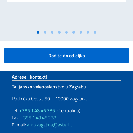
Dođite do odjeljka
Footer section
Adrese i kontakti
Talijansko veleposlanstvo u Zagrebu
Radnička Cesta, 50 – 10000 Zagabria
Tel:
+385.1.48.46.386
(Centralino)
Fax:
+385.1.48.46.238
E-mail:
amb.zagabria@esteri.it