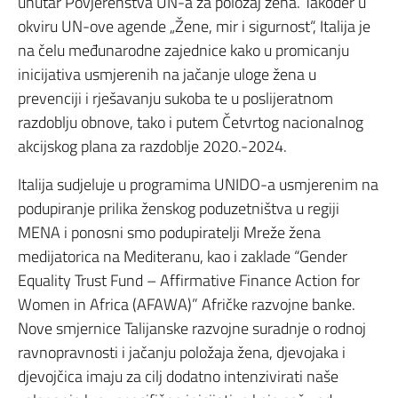
unutar Povjerenstva UN-a za položaj žena. Također u
okviru UN-ove agende „Žene, mir i sigurnost“, Italija je
na čelu međunarodne zajednice kako u promicanju
inicijativa usmjerenih na jačanje uloge žena u
prevenciji i rješavanju sukoba te u poslijeratnom
razdoblju obnove, tako i putem Četvrtog nacionalnog
akcijskog plana za razdoblje 2020.-2024.
Italija sudjeluje u programima UNIDO-a usmjerenim na
podupiranje prilika ženskog poduzetništva u regiji
MENA i ponosni smo podupiratelji Mreže žena
medijatorica na Mediteranu, kao i zaklade “Gender
Equality Trust Fund – Affirmative Finance Action for
Women in Africa (AFAWA)” Afričke razvojne banke.
Nove smjernice Talijanske razvojne suradnje o rodnoj
ravnopravnosti i jačanju položaja žena, djevojaka i
djevojčica imaju za cilj dodatno intenzivirati naše