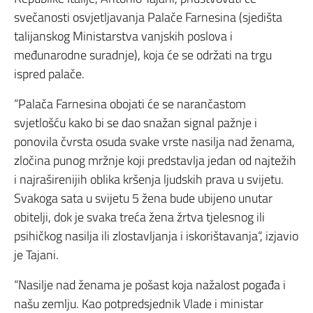
svečanosti osvjetljavanja Palače Farnesina (sjedišta
talijanskog Ministarstva vanjskih poslova i
međunarodne suradnje), koja će se održati na trgu
ispred palače.
“Palača Farnesina obojati će se narančastom
svjetlošću kako bi se dao snažan signal pažnje i
ponovila čvrsta osuda svake vrste nasilja nad ženama,
zločina punog mržnje koji predstavlja jedan od najtežih
i najraširenijih oblika kršenja ljudskih prava u svijetu.
Svakoga sata u svijetu 5 žena bude ubijeno unutar
obitelji, dok je svaka treća žena žrtva tjelesnog ili
psihičkog nasilja ili zlostavljanja i iskorištavanja“, izjavio
je Tajani.
“Nasilje nad ženama je pošast koja nažalost pogađa i
našu zemlju. Kao potpredsjednik Vlade i ministar