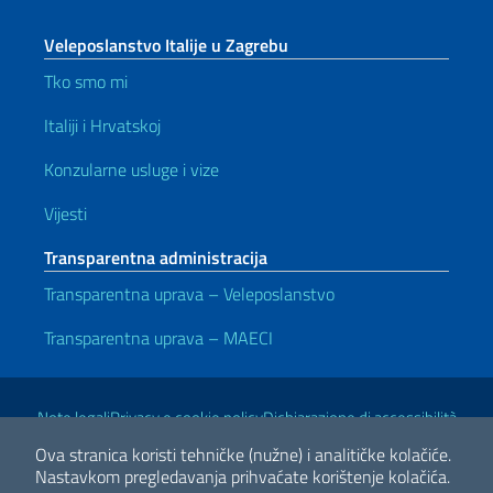
Veleposlanstvo Italije u Zagrebu
Tko smo mi
Italiji i Hrvatskoj
Konzularne usluge i vize
Vijesti
Transparentna administracija
Transparentna uprava – Veleposlanstvo
Transparentna uprava – MAECI
Korisni linkovi
Note legali
Privacy e cookie policy
Dichiarazione di accessibilità
Ova stranica koristi tehničke (nužne) i analitičke kolačiće.
Nastavkom pregledavanja prihvaćate korištenje kolačića.