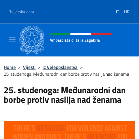
Preskoči na sadržaj
IT
HR
Talijanska vlada
Header, social and menu of site
Ambasciata d'Italia Zagabria
Il sito ufficiale dell' Ambasciata d'Italia a Za
Home
>
Vijesti
>
Iz Veleposlanstva
>
25. studenoga: Međunarodni dan borbe protiv nasilja nad ženama
25. studenoga: Međunarodni dan
borbe protiv nasilja nad ženama