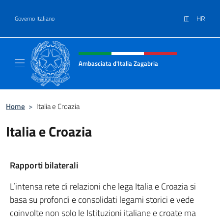
Salta al contenuto
IT
HR
Governo Italiano
Intestazione sito, social e menù
Ambasciata d'Italia Zagabria
Il sito ufficiale dell' Ambasciata d'Italia a Za
Home
>
Italia e Croazia
Italia e Croazia
Rapporti bilaterali
L’intensa rete di relazioni che lega Italia e Croazia si
basa su profondi e consolidati legami storici e vede
coinvolte non solo le Istituzioni italiane e croate ma