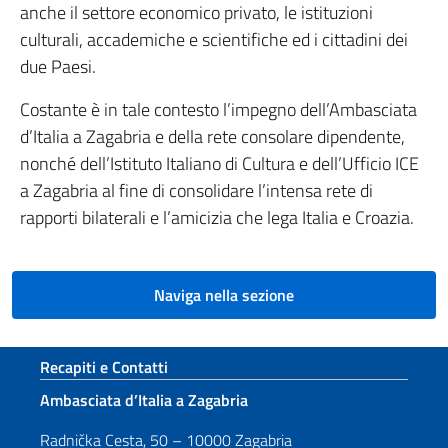
anche il settore economico privato, le istituzioni
culturali, accademiche e scientifiche ed i cittadini dei
due Paesi.
Costante è in tale contesto l’impegno dell’Ambasciata
d’Italia a Zagabria e della rete consolare dipendente,
nonché dell’Istituto Italiano di Cultura e dell’Ufficio ICE
a Zagabria al fine di consolidare l’intensa rete di
rapporti bilaterali e l’amicizia che lega Italia e Croazia.
Naviga nella sezione
Sezione footer
Recapiti e Contatti
Ambasciata d’Italia a Zagabria
Radnička Cesta, 50 – 10000 Zagabria