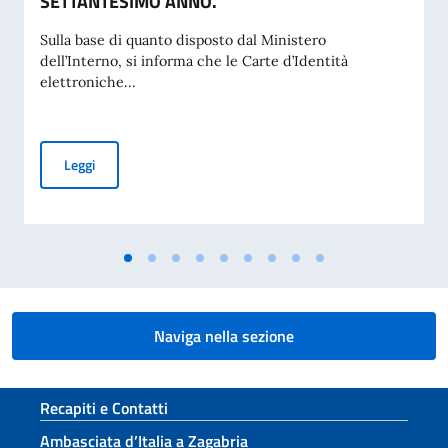
SETTANTESIMO ANNO.
Sulla base di quanto disposto dal Ministero
dell’Interno, si informa che le Carte d’Identità
elettroniche...
CARTE DI IDENTITA’ ELETTRONICHE (CIE). NUOVE DISPOSI
Leggi
Naviga nella sezione
Sezione footer
Recapiti e Contatti
Ambasciata d’Italia a Zagabria