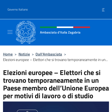
Salta al contenuto
IT
Governo Italiano
Intestazione sito, social e menù
Ambasciata d'Italia Zagabria
Il sito ufficiale dell' Ambasciata d'Italia a Za
Home
>
Notizie
>
Dall’Ambasciata
>
Elezioni europee – Elettori che si trovano temporaneamente in un...
Elezioni europee – Elettori che si
trovano temporaneamente in un
Paese membro dell’Unione Europea
per motivi di lavoro o di studio